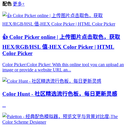
配色
更多+
👍 Color Picker online | 上传图片点击取色，获取
HEX/RGB/HSL 值-HEX Color Picker | HTML
Color Picker
Color Picker:Color Picker: With this online tool you can upload an
image or provide a website URL an...
Color Hunt - 社区精选流行色板，每日更新灵感
...