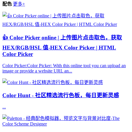
配色
更多+
👍 Color Picker online | 上传图片点击取色，获取
HEX/RGB/HSL 值-HEX Color Picker | HTML
Color Picker
Color Picker:Color Picker: With this online tool you can upload an
image or provide a website URL an...
Color Hunt - 社区精选流行色板，每日更新灵感
...